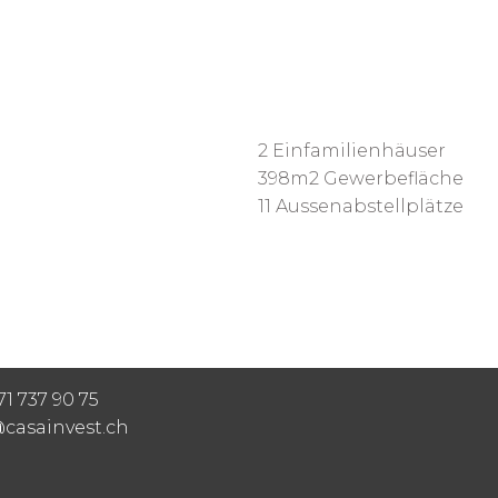
2 Einfamilienhäuser
398m2 Gewerbefläche
11 Aussenabstellplätze
71 737 90 75
casainvest.ch