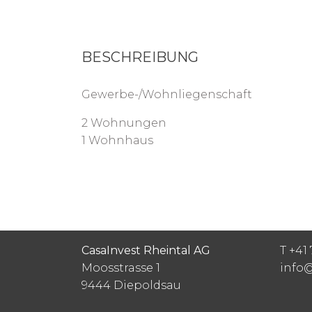
BESCHREIBUNG
Gewerbe-/Wohnliegenschaft
2 Wohnungen
1 Wohnhaus
CasaInvest Rheintal AG
T +41 
Moosstrasse 1
info@
9444
Diepoldsau